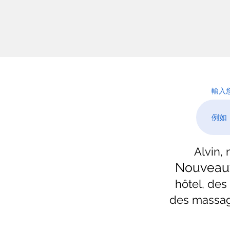
輸入
Alvin,
Nouveau
hôtel, des
des massag