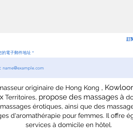
訂
您的電子郵件地址
, Kowloo
 masseur originaire de Hong Kong
x
propose des massages
à
Territoires,
do
 massages érotiques, ainsi que des massage
es d'aromathérapie pour femmes. Il offre 
services à domicile en hôtel.