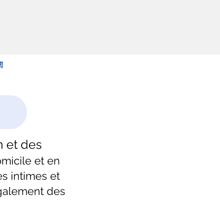
閱
n
et
des
micile
et en
s intimes et
également des