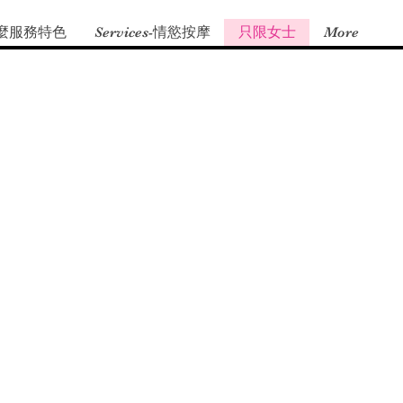
麼服務特色
Services-情慾按摩
只限女士
More