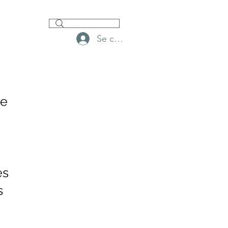
Se connecter
re
es
s