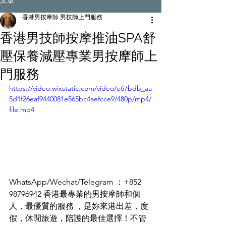
文章
香港男按摩師 男技師上門服務
香港男技師按摩推油SPA舒
香港男按摩師提供女性
Yoni（密宗淋巴）（抓鳳
壓保養減壓專業男按摩師上
筋）按摩服務
門服務
專業的男性按摩師，他專注於為女性提供獨
https://video.wixstatic.com/video/e67bdb_aa
特的Yoni按摩服務，也被稱為密宗淋巴按摩。
5d1f26eaf9440081e565bc4aefcce9/480p/mp4/
這種按摩技術包括了細緻的抓鳳筋技巧，旨
file.mp4
在促進身心的放鬆與恢復。這門技藝不僅僅
是身體上的按摩，還著重於能量的調和，使
每位接受者都能從中獲得深層的舒適與平
靜。 WhatsApp: 98796942 WeChat :
spa98796942 Telegram: hk98796942 鳳筋療
法的益處： 滋陰補腎，強健根本，促進氣血
WhatsApp/Wechat/Telegram ：+852 
循環，增強筋骨，疏通水道，提高內分泌功
能，延緩衰老，使女性如水般溫柔美麗，同
98796942 香港最專業的男按摩師和個
時預防和調理多種女性生殖系統問題。 按摩
人，最優質的服務 ，是妳來港出差，度
過程 一開始感到緊張或興奮都是正常的，男
假，休閒旅遊，陪護的最佳選擇！不管
技師會先向您解釋基本流程，並回答您的問