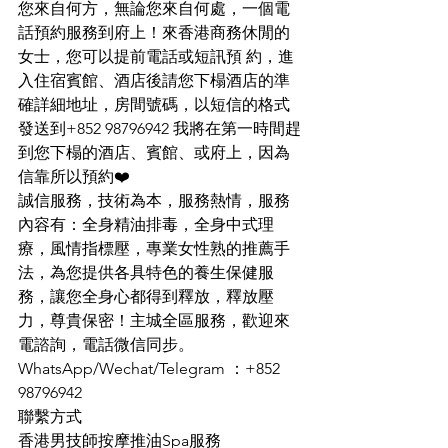
您來自何方，無論您來自何處，一個電
題，幫助您放鬆。為了確保乾淨和個人衛
話預約服務到府上！來香港商務休閒的
生，您男技師會分開淋浴。 起初，男技師會
女士，您可以提前電話或短訊預 約，進
使用天然精油為您進行全身按摩，幫助您放
入住宿賓館、酒店後請您下榻酒店的準
鬆。之後，男技師會專注在您的敏感區域進
行按摩。為了保持衛生，可選擇使用一次性
確詳細地址，房間號碼，以短信的格式 
乳膠手套，但為了讓您有更好的體驗，建議
發送到+852 98796942 我將在第一時間趕
徒手進行（請記得先用肥皂或酒精清潔雙
到您下榻的酒店、賓館、或府上，因為
手）。 按摩時，盡量放鬆自己，讓自己完全
信靠所以預約❤️
沉醉於感受中。如果感到呼吸急促，可以試
誠信服務，技術為本，服務熱情，服務
著深呼吸，並
內容有：全身精油排毒，全身中式理
療，風情指標壓，專業女性熟的推薦手
法，為您提供各具特色的養生保健服
務，讓您全身心都得到釋放，釋放壓
力，尊貴保密！主城全區服務，歡迎來
電諮詢，電話微信同步。
WhatsApp/Wechat/Telegram ：+852 
98796942
聯繫方式
香港男技師按摩推油Spa服務