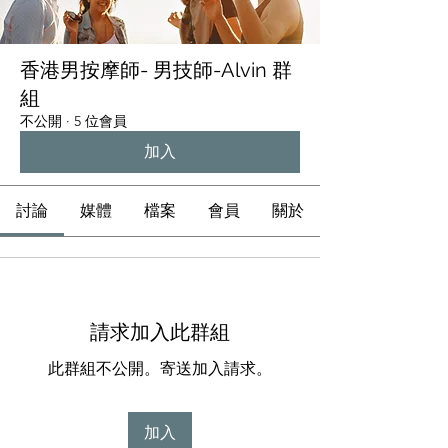
題，幫助您放鬆。為了確保乾淨和個人衛
生，您男技師會分開淋浴。 起初，男技師會
使用天然精油為您進行全身按摩，幫助您放
香港男按摩師- 男技師-Alvin 群
鬆。之後，男技師會專注在您的敏感區域進
組
行按摩。為了保持衛生，可選擇使用一次性
不公開
·
5 位會員
乳膠手套，但為了讓您有更好的體驗，建議
徒手進行（請記得先用肥皂或酒精清潔雙
加入
手）。 按摩時，盡量放鬆自己，讓自己完全
沉醉於感受中。如果感到呼吸急促，可以試
著深呼吸，並
討論
媒體
檔案
會員
關於
請求加入此群組
此群組不公開。寄送加入請求。
加入