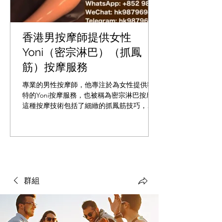
香港男按摩師提供女性
Yoni（密宗淋巴）（抓鳳
筋）按摩服務
專業的男性按摩師，他專注於為女性提供獨
特的Yoni按摩服務，也被稱為密宗淋巴按摩。
這種按摩技術包括了細緻的抓鳳筋技巧，旨
在促進身心的放鬆與恢復。這門技藝不僅僅
是身體上的按摩，還著重於能量的調和，使
每位接受者都能從中獲得深層的舒適與平
靜。 WhatsApp: 98796942 WeChat :
spa98796942 Telegram: hk98796942 鳳筋療
法的益處： 滋陰補腎，強健根本，促進氣血
循環，增強筋骨，疏通水道，提高內分泌功
群組
能，延緩衰老，使女性如水般溫柔美麗，同
時預防和調理多種女性生殖系統問題。 按摩
過程 一開始感到緊張或興奮都是正常的，男
技師會先向您解釋基本流程，並回答您的問